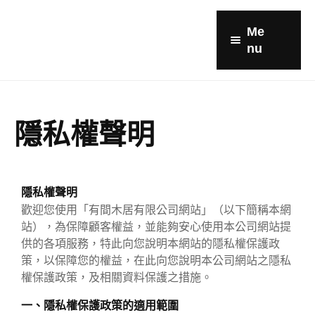
Me
nu
品牌故事
產品
隱私權聲明
家具客製流程
全部商品
顧客實例
椅
隱私權聲明
聯繫我們
餐椅
歡迎您使用「有間木居有限公司網站」（以下簡稱本網
站），為保障顧客權益，並能夠安心使用本公司網站提
登入
桌
供的各項服務，特此向您說明本網站的隱私權保護政
策，以保障您的權益，在此向您說明本公司網站之隱私
註冊
生活用品
權保護政策，及相關資料保護之措施。
室內
一、隱私權保護政策的適用範圍